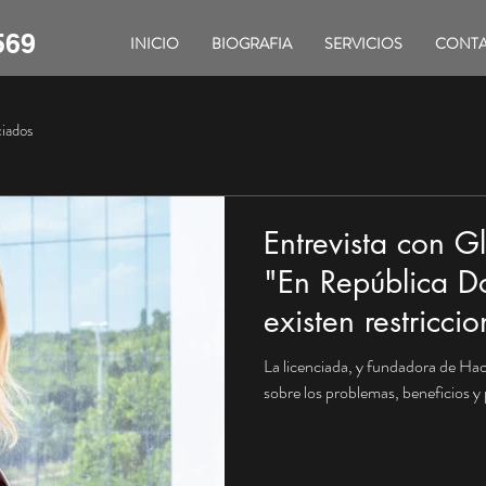
569
INICIO
BIOGRAFIA
SERVICIOS
CONT
iados
Entrevista con 
"En República D
existen restricci
extranjeros que
La licenciada, y fundadora de H
propiedades"
sobre los problemas, beneficios y